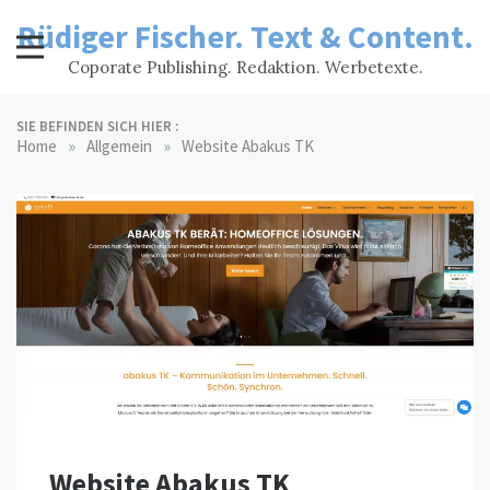
Skip
Rüdiger Fischer. Text & Content.
to
content
Coporate Publishing. Redaktion. Werbetexte.
SIE BEFINDEN SICH HIER :
»
»
Home
Allgemein
Website Abakus TK
Website Abakus TK