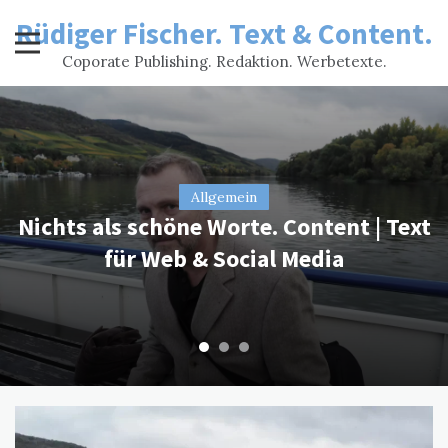
Skip
Rüdiger Fischer. Text & Content.
to
content
Coporate Publishing. Redaktion. Werbetexte.
Referenzen
Allgemein
Kritik
Nichts als schöne Worte. Content | Text
Redaktionelle Beiträge für
Familie in der Fashion Anzeige
für Web & Social Media
Kundenmagazine